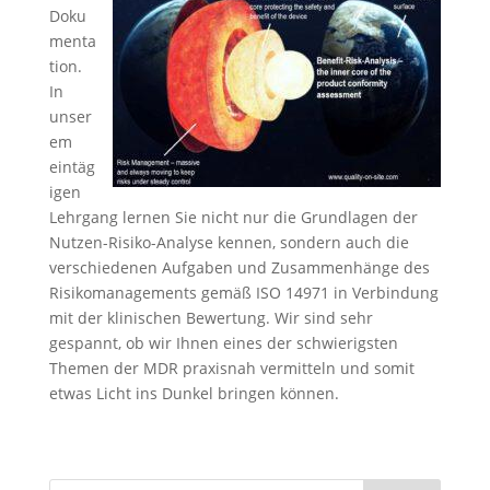
Doku
menta
tion.
In
unser
em
eintäg
igen
Lehrgang lernen Sie nicht nur die Grundlagen der
Nutzen-Risiko-Analyse kennen, sondern auch die
verschiedenen Aufgaben und Zusammenhänge des
Risikomanagements gemäß ISO 14971 in Verbindung
mit der klinischen Bewertung. Wir sind sehr
gespannt, ob wir Ihnen eines der schwierigsten
Themen der MDR praxisnah vermitteln und somit
etwas Licht ins Dunkel bringen können.